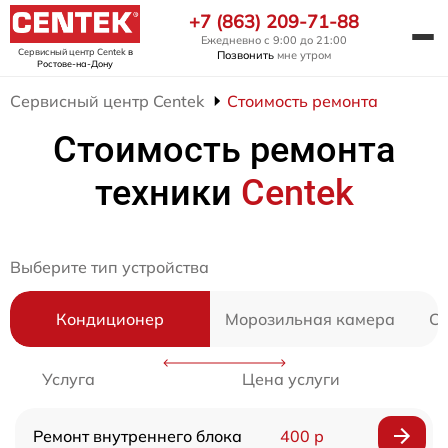
+7 (863) 209-71-88
Ежедневно с 9:00 до 21:00
Сервисный центр Centek
в
Позвонить
мне утром
Ростове-на-Дону
Сервисный центр Centek
Стоимость ремонта
Стоимость ремонта
техники
Centek
Выберите тип устройства
Кондиционер
Морозильная камера
Ст
Услуга
Цена услуги
Ремонт внутреннего блока
400 р