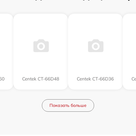
60
Centek CT-66D48
Centek CT-66D36
C
Показать больше