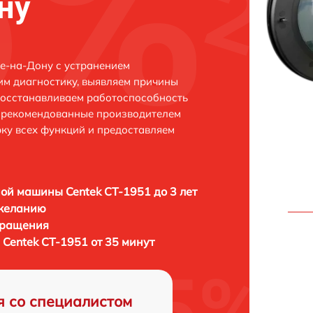
ну
ве-на-Дону с устранением
м диагностику, выявляем причины
восстанавливаем работоспособность
и рекомендованные производителем
рку всех функций и предоставляем
ой машины Centek CT-1951 до 3 лет
 желанию
бращения
Centek CT-1951 от 35 минут
я со специалистом