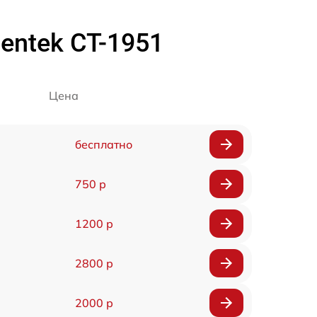
ntek CT-1951
Цена
бесплатно
750 р
1200 р
2800 р
2000 р