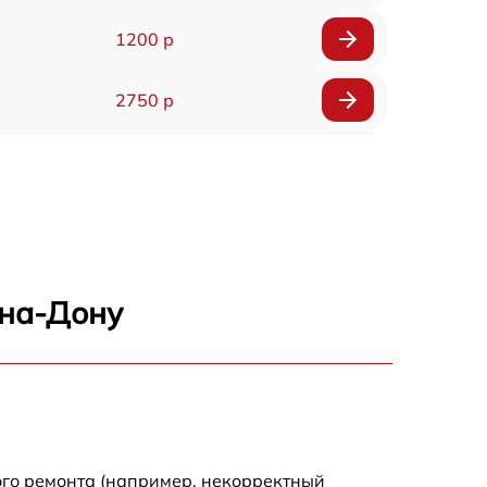
1200 р
2750 р
850 р
2450 р
1800 р
-на-Дону
1100 р
1100 р
1800 р
ого ремонта (например, некорректный